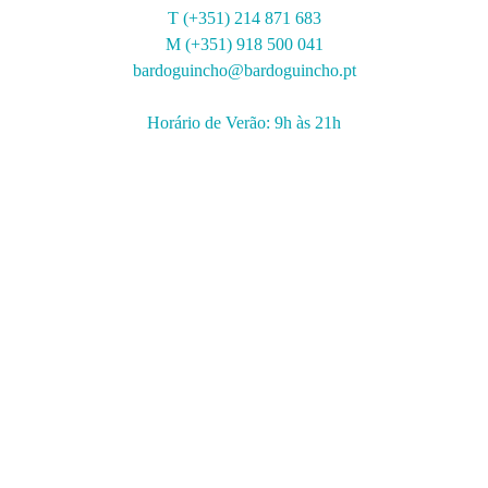
T (+351) 214 871 683
M (+351) 918 500 041
bardoguincho@bardoguincho.pt
Horário de Verão: 9h às 21h
Restaurante Grelhas
Av. N. Sra. do Cabo, 101
Quinta São José da Guia
2750-374 Cascais
Aceitamos Reservas
T (+351) 214 839 967
M (+351) 918 500 782